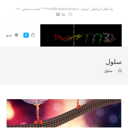
راه های ارتباطی: ایمیل: info@rabdolvahab.ir*** شماره تماس: ۰۲۱
منو
0
سلول
>
سلول