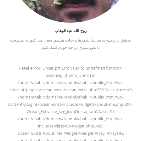
روح الله عبدالوهاب
محقق در زمینه ی فیزیک پلیمرها و حیات هستم. سعی می کنم به پیشرفت
دانش بشری در حد خودم کمک کنم.
Fatal error
: Uncaught Error: Call to undefined function
oceanwp_theme_icons() in
/home/ahabir/domains/rabdolvahab.ir/public_html/wp-
content/plugins/ocean-extra/ocean-extra.php:230 Stack trace: #0
/home/ahabir/domains/rabdolvahab.ir/public_html/wp-
content/plugins/ocean-extra/includes/widgets/about-me.php(307):
Ocean_Extra::oe_svg_icon('instagram', false) #1
/home/ahabir/domains/rabdolvahab.ir/public_html/wp-
includes/class-wp-widget.php(380):
Ocean_Extra_About_Me_Widget->widget(Array, Array) #2
/home/ahabir/domains/rabdolvahab.ir/public_html/wp-