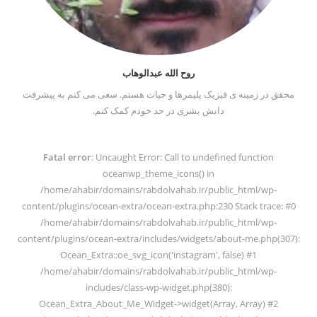
روح الله عبدالوهاب
محقق در زمینه ی فیزیک پلیمرها و حیات هستم. سعی می کنم به پیشرفت
دانش بشری در حد خودم کمک کنم.
Fatal error
: Uncaught Error: Call to undefined function
oceanwp_theme_icons() in
/home/ahabir/domains/rabdolvahab.ir/public_html/wp-
content/plugins/ocean-extra/ocean-extra.php:230 Stack trace: #0
/home/ahabir/domains/rabdolvahab.ir/public_html/wp-
content/plugins/ocean-extra/includes/widgets/about-me.php(307):
Ocean_Extra::oe_svg_icon('instagram', false) #1
/home/ahabir/domains/rabdolvahab.ir/public_html/wp-
includes/class-wp-widget.php(380):
Ocean_Extra_About_Me_Widget->widget(Array, Array) #2