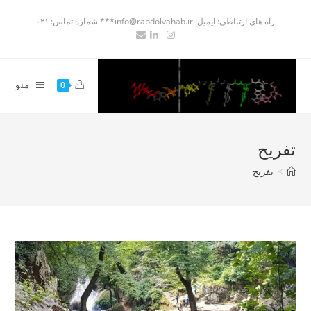
راه های ارتباطی: ایمیل: info@rabdolvahab.ir*** شماره تماس: ۰۲۱
منو
0
تفریح
>
تفریح